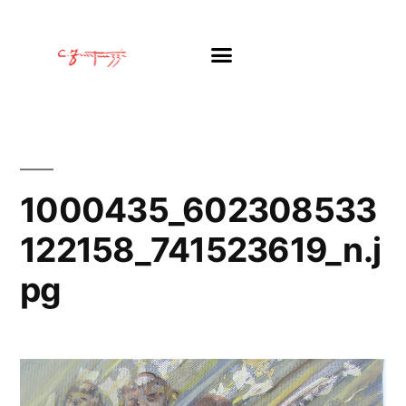
1000435_602308533
122158_741523619_n.j
pg