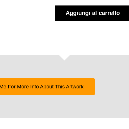
Aggiungi al carrello
Me For More Info About This Artwork