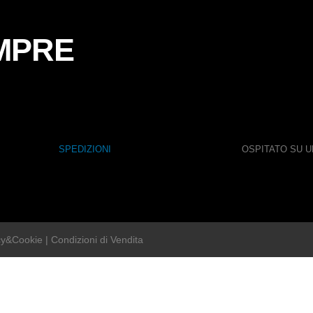
MPRE
SPEDIZIONI
OSPITATO SU U
cy&Cookie
|
Condizioni di Vendita