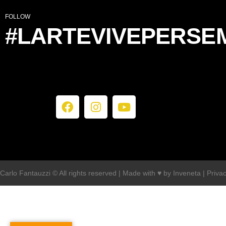
FOLLOW
#LARTEVIVEPERSE
Carlo Fantauzzi © All rights reserved | Made with ♥️ by
Inveneta
|
Priva