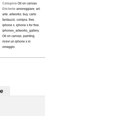
Categoria
Oil on canvas
Etichette
amoreggiare
,
art
,
arte
,
artworks
,
buy
,
carlo
fantauzzi
,
compra
,
free
,
iphone x
,
iphone x for free
,
iphonex_artworks_gallery
,
Oil on canvas
,
painting
,
ricevi un iphone x in
omaggio
ve