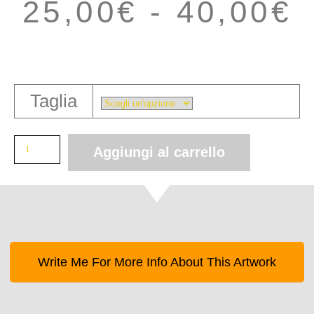
25,00
€
-
40,00
€
Taglia
Aggiungi al carrello
Write Me For More Info About This Artwork