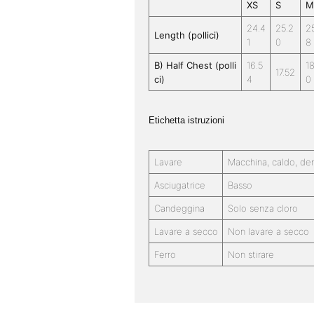
XS
S
M
24.4
25.2
2
Length (pollici)
1
0
8
B) Half Chest (polli
16.5
18
17.52
ci)
4
0
Etichetta istruzioni
Lavare
Macchina, caldo, dent
Asciugatrice
Basso
Candeggina
Solo senza cloro
Lavare a secco
Non lavare a secco
Ferro
Non stirare