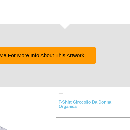
Me For More Info About This Artwork
T-Shirt Girocollo Da Donna
Organica