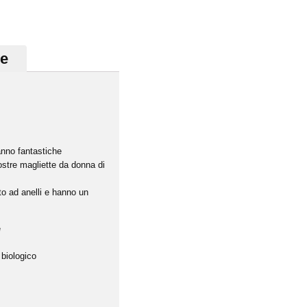
ve
anno fantastiche
nostre magliette da donna di
to ad anelli e hanno un
e
 biologico