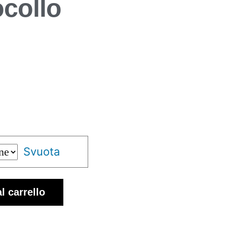
ocollo
Svuota
l carrello