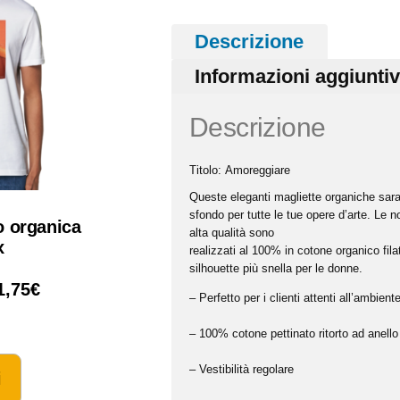
Descrizione
Informazioni aggiunti
Descrizione
Titolo:
Amoreggiare
Queste eleganti magliette organiche sar
sfondo per tutte le tue opere d’arte. Le 
lo organica
alta qualità sono
x
realizzati al 100% in cotone organico fila
silhouette più snella per le donne.
1,75
€
– Perfetto per i clienti attenti all’ambient
– 100% cotone pettinato ritorto ad anello
– Vestibilità regolare
i