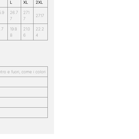
L
XL
2XL
5.9
26.7
27.1
27.17
7
7
.7
19.8
21.0
22.2
8
6
4
ro e fuori, come i colori