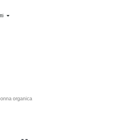
ti
 donna organica