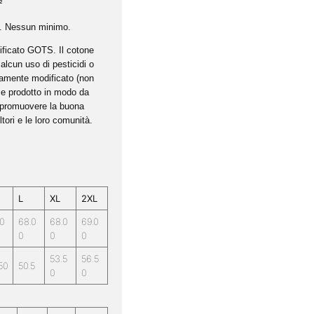
²
ta. Nessun minimo.
ificato GOTS. Il cotone
alcun uso di pesticidi o
icamente modificato (non
 e prodotto in modo da
e promuovere la buona
oltori e le loro comunità.
L
XL
2XL
0
68.0
68.0
69.0
0
0
0
53.5
56.5
50
50.5
0
0