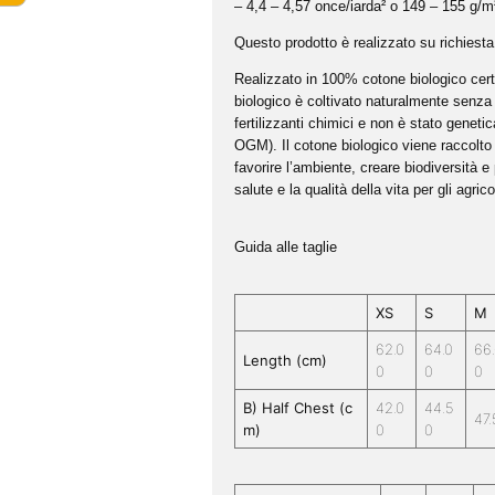
– 4,4 – 4,57 once/iarda² o 149 – 155 g/m
Questo prodotto è realizzato su richies
Realizzato in 100% cotone biologico cert
biologico è coltivato naturalmente senza 
fertilizzanti chimici e non è stato genet
OGM). Il cotone biologico viene raccolto
favorire l’ambiente, creare biodiversità 
salute e la qualità della vita per gli agric
Guida alle taglie
XS
S
M
62.0
64.0
66.
Length (cm)
0
0
0
B) Half Chest (c
42.0
44.5
47.
m)
0
0