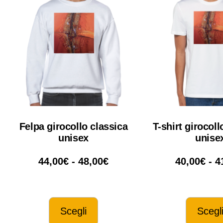
Felpa girocollo classica
T-shirt girocol
unisex
unise
44,00
€
-
48,00
€
40,00
€
-
4
Scegli
Scegl