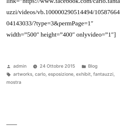
link=”https://www.facebook.com/carlo.fanta
uzzi/videos/vb.100000290514494/10587664
04143033/?type=3&permPage=1″
width=”500″ height=”400″ onlyvideo=”1″]
admin
24 Ottobre 2015
Blog
artworks
,
carlo
,
esposizione
,
exhibit
,
fantauzzi
,
mostra