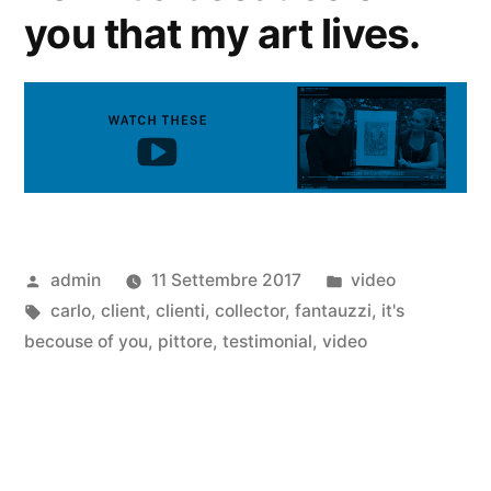
you that my art lives.
admin
11 Settembre 2017
video
carlo
,
client
,
clienti
,
collector
,
fantauzzi
,
it's
becouse of you
,
pittore
,
testimonial
,
video